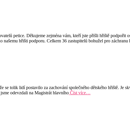
elů petice. Děkujeme zejména vám, kteří jste přišli hřiště podpořit os
lo našemu hřišti podporu. Celkem 36 zastupitelů bohužel pro záchranu h
 se tolik lidí postavilo za zachování společného dětského hřiště. Je sk
hy jsme odevzdali na Magistrát hlavního
Číst více…