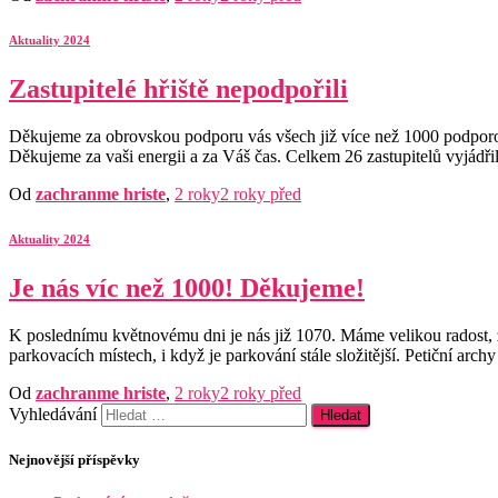
Aktuality 2024
Zastupitelé hřiště nepodpořili
Děkujeme za obrovskou podporu vás všech již více než 1000 podporovat
Děkujeme za vaši energii a za Váš čas. Celkem 26 zastupitelů vyjádři
Od
zachranme hriste
,
2 roky
2 roky
před
Aktuality 2024
Je nás víc než 1000! Děkujeme!
K poslednímu květnovému dni je nás již 1070. Máme velikou radost, že
parkovacích místech, i když je parkování stále složitější. Petiční arc
Od
zachranme hriste
,
2 roky
2 roky
před
Vyhledávání
Nejnovější příspěvky