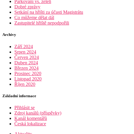
Parkování vs. zeleň
Dobré zprávy
Setkání na hřišti za účasti Magistrátu
Co můžeme dělat dál
Zastupitelé hřiště nepodpořili
Archivy
Září 2024
Srpen 2024
Červen 2024
Duben 2024
Březen 2024
Prosinec 2020
Listopad 2020
Říjen 2020
Základní informace
Přihlásit se
Zdroj kanálů (příspěvky)
Kanál komentářů
Česká lokalizace
Aktuality