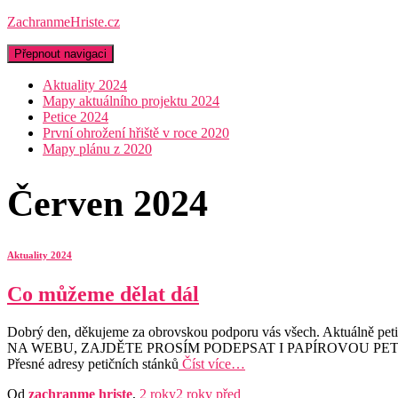
ZachranmeHriste.cz
Přepnout navigaci
Aktuality 2024
Mapy aktuálního projektu 2024
Petice 2024
První ohrožení hřiště v roce 2020
Mapy plánu z 2020
Červen 2024
Aktuality 2024
Co můžeme dělat dál
Dobrý den, děkujeme za obrovskou podporu vás všech. Aktuálně p
NA WEBU, ZAJDĚTE PROSÍM PODEPSAT I PAPÍROVOU PE
Přesné adresy petičních stánků
Číst více…
Od
zachranme hriste
,
2 roky
2 roky
před