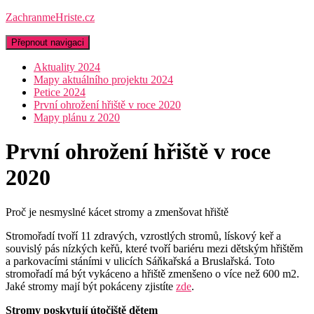
ZachranmeHriste.cz
Přepnout navigaci
Aktuality 2024
Mapy aktuálního projektu 2024
Petice 2024
První ohrožení hřiště v roce 2020
Mapy plánu z 2020
První ohrožení hřiště v roce
2020
Proč je nesmyslné kácet stromy a zmenšovat hřiště
Stromořadí tvoří 11 zdravých, vzrostlých stromů, lískový keř a
souvislý pás nízkých keřů, které tvoří bariéru mezi dětským hřištěm
a parkovacími stáními v ulicích Sáňkařská a Bruslařská. Toto
stromořadí má být vykáceno a hřiště zmenšeno o více než 600 m2.
Jaké stromy mají být pokáceny zjistíte
zde
.
Stromy poskytují útočiště dětem