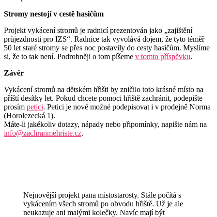
Stromy nestojí v cestě hasičům
Projekt vykácení stromů je radnicí prezentován jako „zajištění
průjezdnosti pro IZS“. Radnice tak vyvolává dojem, že tyto téměř
50 let staré stromy se přes noc postavily do cesty hasičům. Myslíme
si, že to tak není. Podrobněji o tom píšeme
v tomto příspěvku
.
Závěr
Vykácení stromů na dětském hřišti by zničilo toto krásné místo na
příští desítky let. Pokud chcete pomoci hřiště zachránit, podepište
prosím
petici
. Petici je nově možné podepisovat i v prodejně Norma
(Horolezecká 1).
Máte-li jakékoliv dotazy, nápady nebo připomínky, napište nám na
info@zachranmehriste.cz
.
Nejnovější projekt pana místostarosty. Stále počítá s
vykácením všech stromů po obvodu hřiště. Už je ale
neukazuje ani malými kolečky. Navíc mají být