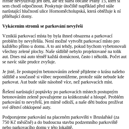
Hřiště nevyužívají jen děti, ale též starší občané Prahy 15, kteří si
sem chodí odpočinout. Poskytuje útočiště například před stále
narůstající hlučností ulice Hornoměcholupská, která obtěžuje k ní
přiléhající domy.
Vykácením stromů se parkování nevyřeší
Vzniklá parkovací místa by byla ihned obsazena a parkovací
problém by nevyřešila. Není možné vytvořit parkovací místo pro
každého přímo u domu. A to ani tehdy, pokud bychom vybetonovali
všechny zelené plochy. Naše sídliště nebylo projektované na tolik
aut. Dnes má auto téměř každá domácnost, často i několik. Počet aut
se navíc stále prudce zvyšuje.
Je jisté, že postupným betonováním zeleně přijdeme o krásu našeho
sídliště a současně si vůbec nepomůžeme, protože stále nebude kde
parkovat. Aut bude stále násobně více, než parkovacích míst.
Řešení narůstající poptávky po parkovacích místech postupným
betonováním zeleně považujeme za krátkozraké a hloupé. Problém
parkování to nevyřeší, jen mírně odloží, a naše děti budou prožívat
své dětství obklopené auty.
Podporujeme parkování na placeném parkovišti v Bruslařské (za
750 Kč měsíčně) a do budoucna stavbu podzemního parkoviště
nebo parkovacího domu v této lokalitě.