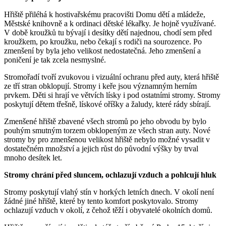
Hřiště přiléhá k hostivařskému pracovišti Domu dětí a mládeže,
Městské knihovně a k ordinaci dětské lékařky. Je hojně využívané.
V době kroužků tu bývají i desítky dětí najednou, chodí sem před
kroužkem, po kroužku, nebo čekají s rodiči na sourozence. Po
zmenšení by byla jeho velikost nedostatečná. Jeho zmenšení a
poničení je tak zcela nesmyslné.
Stromořadí tvoří zvukovou i vizuální ochranu před auty, která hřiště
ze tří stran obklopují. Stromy i keře jsou významným herním
prvkem. Děti si hrají ve větvích lísky i pod ostatními stromy. Stromy
poskytují dětem třešně, lískové oříšky a žaludy, které rády sbírají.
Zmenšené hřiště zbavené všech stromů po jeho obvodu by bylo
pouhým smutným torzem obklopeným ze všech stran auty. Nové
stromy by pro zmenšenou velikost hřiště nebylo možné vysadit v
dostatečném množství a jejich růst do původní výšky by trval
mnoho desítek let.
Stromy chrání před sluncem, ochlazují vzduch a pohlcují hluk
Stromy poskytují vlahý stín v horkých letních dnech. V okolí není
žádné jiné hřiště, které by tento komfort poskytovalo. Stromy
ochlazují vzduch v okolí, z čehož těží i obyvatelé okolních domů.