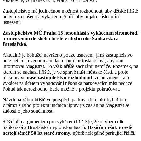
sokolovně, U Branek 674, Praha 10 – Hostivař.
Zastupitelstvo má jedinečnou možnost rozhodnout, aby dětské hřiště
nebylo zmenšeno a vykáceno. Stačí, aby přijalo následující
usnesení:
Zastupitelstvo MČ Praha 15 nesouhlasí s vykácením stromořadí
a zmenšením dětského hřiště v ohybu ulic Sáňkařská a
Bruslařská
.
Aktuálně je bohužel navrženo pouze usnesení, jímž zastupitelstvo
bere petici na vědomí a ukládá panu místostarostovi, aby o ní
informoval Magistrát. To však hřiště zachránit nemůže. Pozemek, na
kterém se nachází hřiště, je ve správě naší městské části, a proto
musí
právě naše zastupitelstvo rozhodnout
, že ho zmenšit ani
vykácet za účelem vybudování několika parkovacích míst nechce.
Pokud tak nerozhodne, bude možné v projektu pokračovat.
Návrh na zábor hřiště ve prospěch parkovacích míst byl přitom
v rámci širšího projektu uličních úprav již zaslán na Magistrát se
žádostí o jeho součinnost.
Stěžejním argumentem pro vykácení hřiště je, že ohybem ulic
Sáňkařská a Bruslařská neprojedou hasiči.
Hasičům však v cestě
nestojí téměř 50 let staré stromy
, nýbrž nelegálně parkující řidiči.