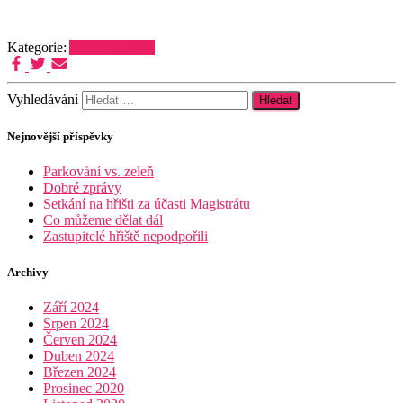
Kategorie:
Aktuality 2024
Vyhledávání
Nejnovější příspěvky
Parkování vs. zeleň
Dobré zprávy
Setkání na hřišti za účasti Magistrátu
Co můžeme dělat dál
Zastupitelé hřiště nepodpořili
Archivy
Září 2024
Srpen 2024
Červen 2024
Duben 2024
Březen 2024
Prosinec 2020