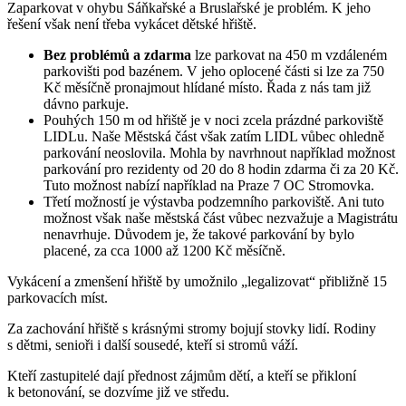
Zaparkovat v ohybu Sáňkařské a Bruslařské je problém. K jeho
řešení však není třeba vykácet dětské hřiště.
Bez problémů a zdarma
lze parkovat na 450 m vzdáleném
parkovišti pod bazénem. V jeho oplocené části si lze za 750
Kč měsíčně pronajmout hlídané místo. Řada z nás tam již
dávno parkuje.
Pouhých 150 m od hřiště je v noci zcela prázdné parkoviště
LIDLu. Naše Městská část však zatím LIDL vůbec ohledně
parkování neoslovila. Mohla by navrhnout například možnost
parkování pro rezidenty od 20 do 8 hodin zdarma či za 20 Kč.
Tuto možnost nabízí například na Praze 7 OC Stromovka.
Třetí možností je výstavba podzemního parkoviště. Ani tuto
možnost však naše městská část vůbec nezvažuje a Magistrátu
nenavrhuje. Důvodem je, že takové parkování by bylo
placené, za cca 1000 až 1200 Kč měsíčně.
Vykácení a zmenšení hřiště by umožnilo „legalizovat“ přibližně 15
parkovacích míst.
Za zachování hřiště s krásnými stromy bojují stovky lidí. Rodiny
s dětmi, senioři i další sousedé, kteří si stromů váží.
Kteří zastupitelé dají přednost zájmům dětí, a kteří se přikloní
k betonování, se dozvíme již ve středu.