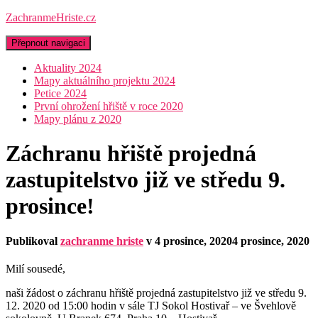
ZachranmeHriste.cz
Přepnout navigaci
Aktuality 2024
Mapy aktuálního projektu 2024
Petice 2024
První ohrožení hřiště v roce 2020
Mapy plánu z 2020
Záchranu hřiště projedná
zastupitelstvo již ve středu 9.
prosince!
Publikoval
zachranme hriste
v
4 prosince, 2020
4 prosince, 2020
Milí sousedé,
naši žádost o záchranu hřiště projedná zastupitelstvo již ve středu 9.
12. 2020 od 15:00 hodin v sále TJ Sokol Hostivař – ve Švehlově